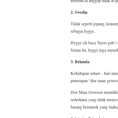
tersebut di anggap tidak di 
2. Swedia
Tidak seperti jepang, konse
sebagai hygge.
Hygge (di baca ‘hyoo-guh’) 
Selain itu, hygge juga mene
3. Belanda
Kehidupan sehari – hari mas
penerapan “doe maar gewoo
Doe Maar Gewoon memiliki a
sederhana yang tidak mencol
barang bermerek yang maha