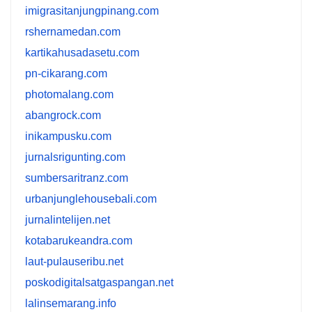
imigrasitanjungpinang.com
rshernamedan.com
kartikahusadasetu.com
pn-cikarang.com
photomalang.com
abangrock.com
inikampusku.com
jurnalsrigunting.com
sumbersaritranz.com
urbanjunglehousebali.com
jurnalintelijen.net
kotabarukeandra.com
laut-pulauseribu.net
poskodigitalsatgaspangan.net
lalinsemarang.info