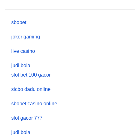
sbobet
joker gaming
live casino
judi bola
slot bet 100 gacor
sicbo dadu online
sbobet casino online
slot gacor 777
judi bola