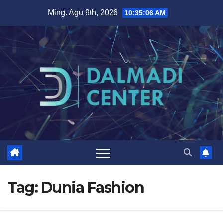
Skip
Ming. Agu 9th, 2026
10:35:06 AM
to
content
Tag:
Dunia Fashion