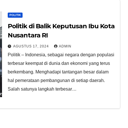
POLITIK
Politik di Balik Keputusan Ibu Kota
Nusantara RI
AGUSTUS 17, 2024
ADMIN
Politik – Indonesia, sebagai negara dengan populasi
terbesar keempat di dunia dan ekonomi yang terus
berkembang. Menghadapi tantangan besar dalam
hal pemerataan pembangunan di setiap daerah.
Salah satunya langkah terbesar…