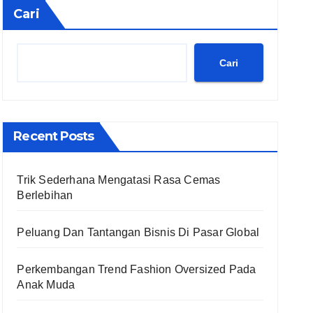
Cari
Cari
Recent Posts
Trik Sederhana Mengatasi Rasa Cemas
Berlebihan
Peluang Dan Tantangan Bisnis Di Pasar Global
Perkembangan Trend Fashion Oversized Pada
Anak Muda