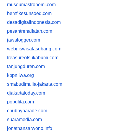
museumastronomi.com
bemfikesunsoed.com
desadigitalindonesia.com
pesantrenalfatah.com
jawalogger.com
webgiswisatasubang.com
treasureofsukabumi.com
tanjungduren.com
kppnliwa.org
smabudimulia-jakarta.com
djakartatoday.com
populita.com
chubbyparade.com
suaramedia.com
jonathansarwono.info