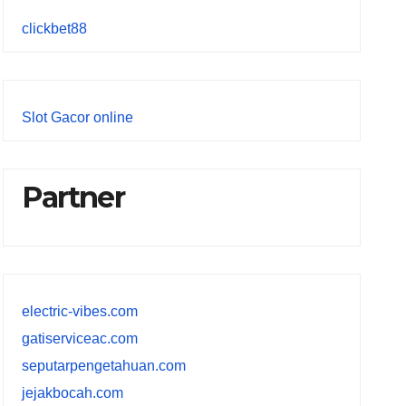
clickbet88
Slot Gacor online
Partner
electric-vibes.com
gatiserviceac.com
seputarpengetahuan.com
jejakbocah.com