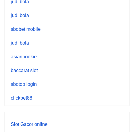
judi bola
judi bola
sbobet mobile
judi bola
asianbookie
baccarat slot
sbotop login
clickbet88
Slot Gacor online