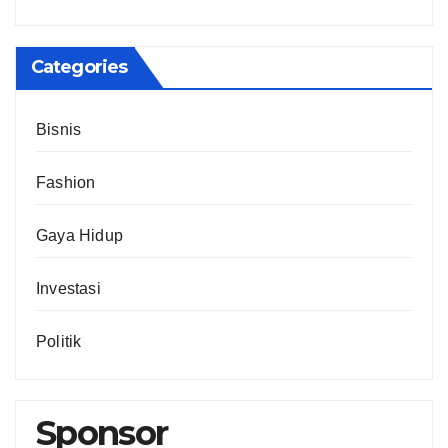
Categories
Bisnis
Fashion
Gaya Hidup
Investasi
Politik
Sponsor