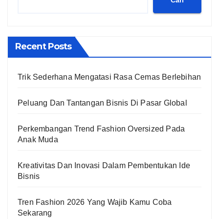
Recent Posts
Trik Sederhana Mengatasi Rasa Cemas Berlebihan
Peluang Dan Tantangan Bisnis Di Pasar Global
Perkembangan Trend Fashion Oversized Pada
Anak Muda
Kreativitas Dan Inovasi Dalam Pembentukan Ide
Bisnis
Tren Fashion 2026 Yang Wajib Kamu Coba
Sekarang