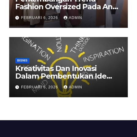
Fashion Oversized Pada Anak
Muda
FEBRUARI 6, 2026
ADMIN
BISNIS
Kreativitas Dan Inovasi
Dalam Pembentukan Ide
Bisnis
FEBRUARI 6, 2026
ADMIN