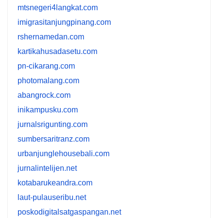
mtsnegeri4langkat.com
imigrasitanjungpinang.com
rshernamedan.com
kartikahusadasetu.com
pn-cikarang.com
photomalang.com
abangrock.com
inikampusku.com
jurnalsrigunting.com
sumbersaritranz.com
urbanjunglehousebali.com
jurnalintelijen.net
kotabarukeandra.com
laut-pulauseribu.net
poskodigitalsatgaspangan.net