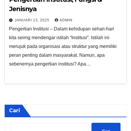
Jenisnya
JANUARI 13, 2025
ADMIN
Pengertian Institusi – Dalam kehidupan sehari-hari
kita seirng mendengar istilah “Institusi”. Istilah ini
merujuk pada organisasi atau struktur yang memiliki
peran penting dalam masyarakat. Namun, apa
sebenernya pengertian institusi? Apa…
Cari
Cari