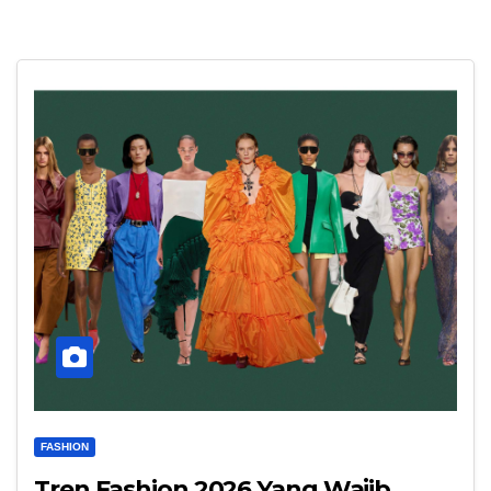
FASHION
Tren Fashion 2026 Yang Wajib