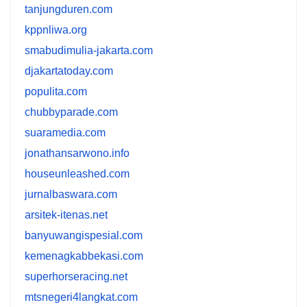
tanjungduren.com
kppnliwa.org
smabudimulia-jakarta.com
djakartatoday.com
populita.com
chubbyparade.com
suaramedia.com
jonathansarwono.info
houseunleashed.com
jurnalbaswara.com
arsitek-itenas.net
banyuwangispesial.com
kemenagkabbekasi.com
superhorseracing.net
mtsnegeri4langkat.com