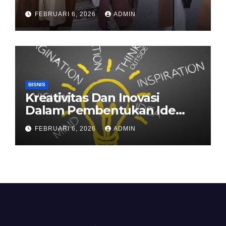
Muda
FEBRUARI 6, 2026
ADMIN
BISNIS
Kreativitas Dan Inovasi
Dalam Pembentukan Ide
Bisnis
FEBRUARI 6, 2026
ADMIN