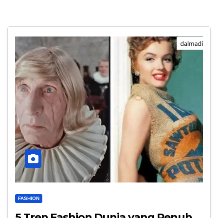
FASHION
5 Tren Fashion Dunia yang Penuh