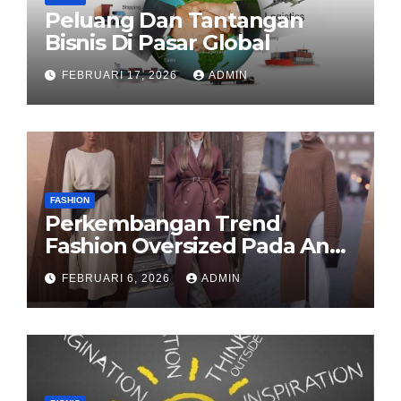
Peluang Dan Tantangan
Bisnis Di Pasar Global
FEBRUARI 17, 2026
ADMIN
FASHION
Perkembangan Trend
Fashion Oversized Pada Anak
Muda
FEBRUARI 6, 2026
ADMIN