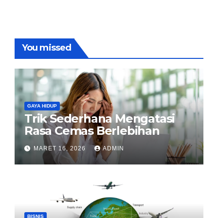
You missed
GAYA HIDUP
Trik Sederhana Mengatasi
Rasa Cemas Berlebihan
MARET 16, 2026
ADMIN
BISNIS