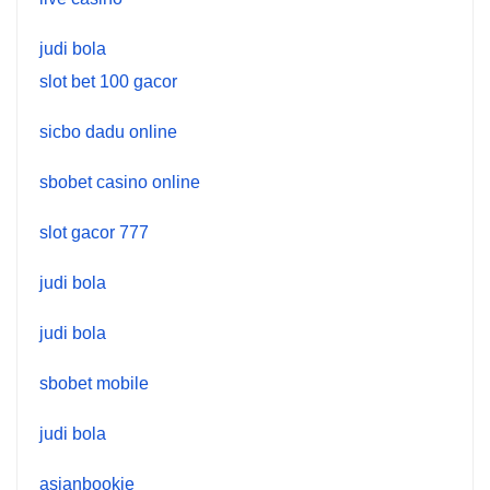
judi bola
slot bet 100 gacor
sicbo dadu online
sbobet casino online
slot gacor 777
judi bola
judi bola
sbobet mobile
judi bola
asianbookie