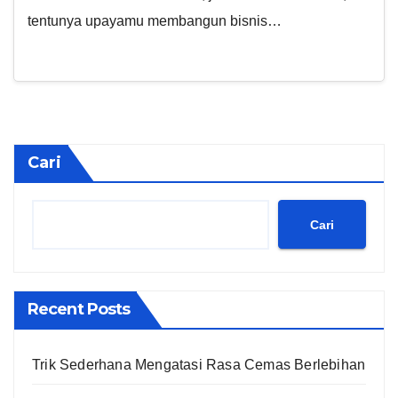
tentunya upayamu membangun bisnis…
Cari
Cari
Recent Posts
Trik Sederhana Mengatasi Rasa Cemas Berlebihan