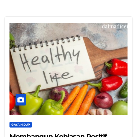
GAYA HIDUP
Membangun Kebiasan Positif