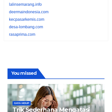
lalinsemarang.info
deermaindonesia.com
kecpasarkemis.com
desa-lombang.com
rasaprima.com
You missed
GAYA HIDUP
Trik Sederhana Mengatasi