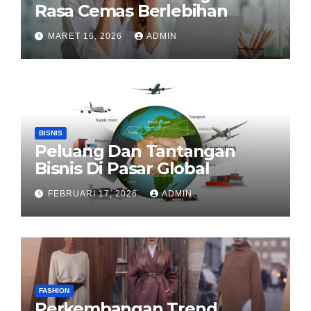
Rasa Cemas Berlebihan
MARET 16, 2026
ADMIN
BISNIS
Peluang Dan Tantangan
Bisnis Di Pasar Global
FEBRUARI 17, 2026
ADMIN
FASHION
Perkembangan Trend