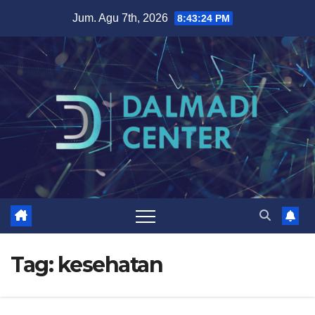
Skip
Jum. Agu 7th, 2026
8:43:24 PM
to
content
Tag:
kesehatan