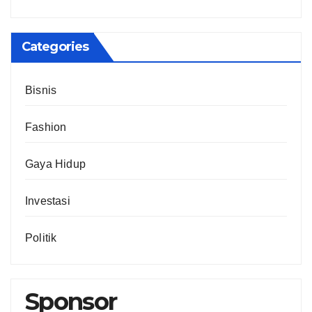
Categories
Bisnis
Fashion
Gaya Hidup
Investasi
Politik
Sponsor