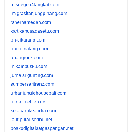
mtsnegeri4langkat.com
imigrasitanjungpinang.com
rshernamedan.com
kartikahusadasetu.com
pn-cikarang.com
photomalang.com
abangrock.com
inikampusku.com
jurnalsrigunting.com
sumbersaritranz.com
urbanjunglehousebali.com
jurnalintelijen.net
kotabarukeandra.com
laut-pulauseribu.net
poskodigitalsatgaspangan.net