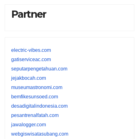
Partner
electric-vibes.com
gatiserviceac.com
seputarpengetahuan.com
jejakbocah.com
museumastronomi.com
bemfikesunsoed.com
desadigitalindonesia.com
pesantrenalfatah.com
jawalogger.com
webgiswisatasubang.com