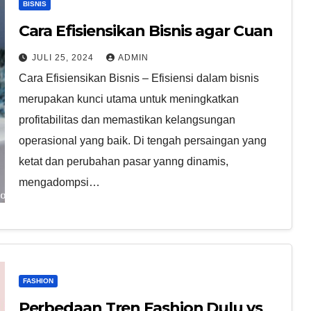
BISNIS
Cara Efisiensikan Bisnis agar Cuan
JULI 25, 2024
ADMIN
Cara Efisiensikan Bisnis – Efisiensi dalam bisnis
merupakan kunci utama untuk meningkatkan
profitabilitas dan memastikan kelangsungan
operasional yang baik. Di tengah persaingan yang
ketat dan perubahan pasar yanng dinamis,
mengadompsi…
FASHION
Perbedaan Tren Fashion Dulu vs