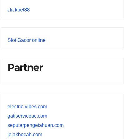
clickbet88
Slot Gacor online
Partner
electric-vibes.com
gatiserviceac.com
seputarpengetahuan.com
jejakbocah.com