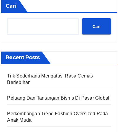
Cari
Cari
Recent Posts
Trik Sederhana Mengatasi Rasa Cemas
Berlebihan
Peluang Dan Tantangan Bisnis Di Pasar Global
Perkembangan Trend Fashion Oversized Pada
Anak Muda