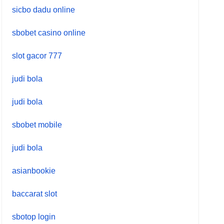
sicbo dadu online
sbobet casino online
slot gacor 777
judi bola
judi bola
sbobet mobile
judi bola
asianbookie
baccarat slot
sbotop login