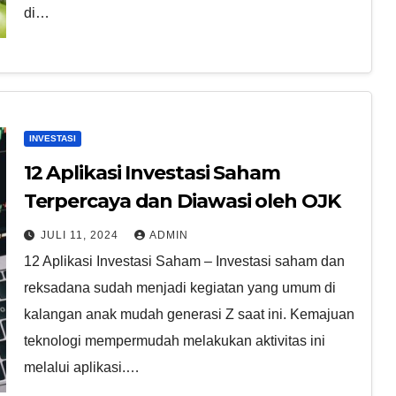
di…
INVESTASI
12 Aplikasi Investasi Saham
Terpercaya dan Diawasi oleh OJK
JULI 11, 2024
ADMIN
12 Aplikasi Investasi Saham – Investasi saham dan
reksadana sudah menjadi kegiatan yang umum di
kalangan anak mudah generasi Z saat ini. Kemajuan
teknologi mempermudah melakukan aktivitas ini
melalui aplikasi.…