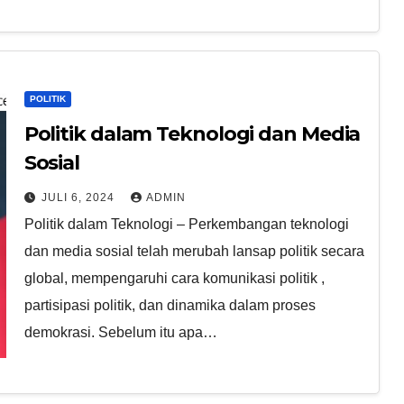
POLITIK
Politik dalam Teknologi dan Media
Sosial
JULI 6, 2024
ADMIN
Politik dalam Teknologi – Perkembangan teknologi
dan media sosial telah merubah lansap politik secara
global, mempengaruhi cara komunikasi politik ,
partisipasi politik, dan dinamika dalam proses
demokrasi. Sebelum itu apa…