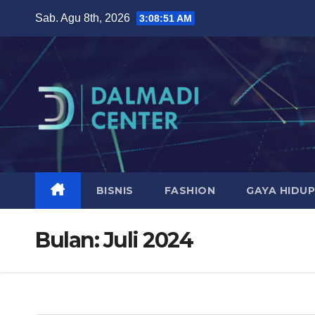
Skip
Sab. Agu 8th, 2026
3:08:53 AM
to
content
BISNIS
FASHION
GAYA HIDUP
Bulan:
Juli 2024