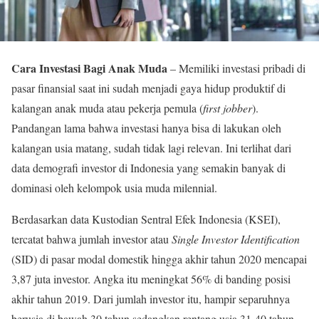
Cara Investasi Bagi Anak Muda
– Memiliki investasi pribadi di
pasar finansial saat ini sudah menjadi gaya hidup produktif di
kalangan anak muda atau pekerja pemula (
first jobber
).
Pandangan lama bahwa investasi hanya bisa di lakukan oleh
kalangan usia matang, sudah tidak lagi relevan. Ini terlihat dari
data demografi investor di Indonesia yang semakin banyak di
dominasi oleh kelompok usia muda milennial.
Berdasarkan data Kustodian Sentral Efek Indonesia (KSEI),
tercatat bahwa jumlah investor atau
Single Investor Identification
(SID) di pasar modal domestik hingga akhir tahun 2020 mencapai
3,87 juta investor. Angka itu meningkat 56% di banding posisi
akhir tahun 2019. Dari jumlah investor itu, hampir separuhnya
berusia di bawah 30 tahun sedangkan rentang usia 31-40 tahun